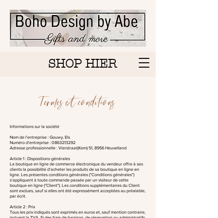
SHOP HIER
Termes et conditions
Informations sur la société
Nom de l'entreprise : Gouwy, Els
Numéro d'entreprise :
0863213292
Adresse professionnelle : Vierstraat(Kem) 51, 8956 Heuvelland
Article 1 : Dispositions générales
La boutique en ligne de commerce électronique du vendeur offre à ses
clients la possibilité d'acheter les produits de sa boutique en ligne en
ligne. Les présentes conditions générales ("Conditions générales")
s'appliquent à toute commande passée par un visiteur de cette
boutique en ligne ("Client"). Les conditions supplémentaires du Client
sont exclues, sauf si elles ont été expressément acceptées au préalable,
par écrit.
Article 2 : Prix
Tous les prix indiqués sont exprimés en euros et, sauf mention contraire,
incluent la TVA. Si des frais de livraison, de réservation ou administratifs