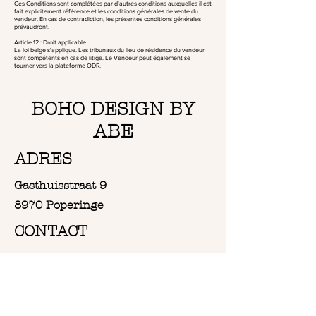
Ces Conditions sont complétées par d'autres conditions auxquelles il est
fait explicitement référence et les conditions générales de vente du
vendeur. En cas de contradiction, les présentes conditions générales
prévaudront.
Article 12 : Droit applicable
La loi belge s'applique. Les tribunaux du lieu de résidence du vendeur
sont compétents en cas de litige. Le Vendeur peut également se
tourner vers la plateforme ODR.
BOHO DESIGN BY
ABE
ADRES
Gasthuisstraat 9
8970 Poperinge
CONTACT
Gsm: 0470/07.49.77
Email: info@bohodesign-by-abe.be
OPENINGSUREN