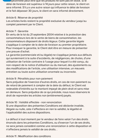
exceptionnelle peut être que les produits ne sont pas en stock. Si le
délai de livraison est supérieur à 14 jours pour cette raison, le client en
sera informé. S'il y a une autre raison qui influence le délai de livraison
et le fait dépasser 30 jours, le client en sera informé directement.
Article 6 : Réserve de propriété
Les articles livrés restent la propriété exclusive du vendeur jusqu'au
complet paiement par le Client.
Article 7 : Garantie
En vertu de la loi du 21 septembre 2004 relative à la protection des
consommateurs lors de la vente de biens de consommation, les
consommateurs disposent de droits légaux. Cette garantie légale
s'applique à compter de la date de livraison au premier propriétaire.
Pour invoquer la garantie, le Client doit être en mesure de présenter
une preuve d'achat.
La garantie (commerciale et/ou légale) ne s'applique jamais aux défauts
qui surviennent à la suite d'accidents, de négligences, de chutes, d'une
utilisation de l'article contraire à l'usage pour lequel il a été conçu, du
non-respect de la notice d'utilisation ou du manuel, des ajustements ou
des modifications de l'article, une utilisation intensive, un mauvais
entretien ou toute autre utilisation anormale ou incorrecte.
Article 9 : Pénalités pour non-paiement
Sans préjudice de l'exercice d'autres droits, en cas de non-paiement ou
de retard de paiement à compter de la date du défaut, le Client est
redevable d'intérêts sur le montant impayé de plein droit et sans mise
en demeure. Sans préjudice de ce qui précède, nous nous réservons le
droit de reprendre les articles non (entièrement) payés.
Article 10 : Validité affectée - non renonciation
Si une disposition des présentes Conditions est déclarée invalide,
illégale ou nulle, cela n'affectera en rien la validité, la légalité et
l'applicabilité des autres dispositions.
Le défaut à tout moment par le vendeur de faire valoir l'un des droits
énoncés dans les présentes Conditions, ou d'exercer l'un de ses droits,
ne sera jamais considéré comme une renonciation à cette disposition et
n'affectera jamais la validité de ces droits. .
Article 11 : Modification des conditions