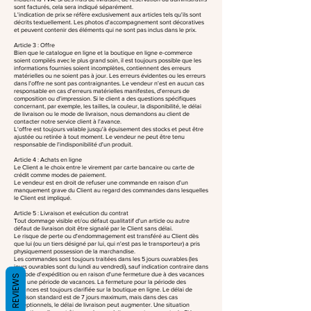
sont facturés, cela sera indiqué séparément.
L'indication de prix se réfère exclusivement aux articles tels qu'ils sont
décrits textuellement. Les photos d'accompagnement sont décoratives
et peuvent contenir des éléments qui ne sont pas inclus dans le prix.
Article 3 : Offre
Bien que le catalogue en ligne et la boutique en ligne e-commerce
soient compilés avec le plus grand soin, il est toujours possible que les
informations fournies soient incomplètes, contiennent des erreurs
matérielles ou ne soient pas à jour. Les erreurs évidentes ou les erreurs
dans l'offre ne sont pas contraignantes. Le vendeur n'est en aucun cas
responsable en cas d'erreurs matérielles manifestes, d'erreurs de
composition ou d'impression. Si le client a des questions spécifiques
concernant, par exemple, les tailles, la couleur, la disponibilité, le délai
de livraison ou le mode de livraison, nous demandons au client de
contacter notre service client à l'avance.
L'offre est toujours valable jusqu'à épuisement des stocks et peut être
ajustée ou retirée à tout moment. Le vendeur ne peut être tenu
responsable de l'indisponibilité d'un produit.
Article 4 : Achats en ligne
Le Client a le choix entre le virement par carte bancaire ou carte de
crédit comme modes de paiement.
Le vendeur est en droit de refuser une commande en raison d'un
manquement grave du Client au regard des commandes dans lesquelles
le Client est impliqué.
Article 5 : Livraison et exécution du contrat
Tout dommage visible et/ou défaut qualitatif d'un article ou autre
défaut de livraison doit être signalé par le Client sans délai.
Le risque de perte ou d'endommagement est transféré au Client dès
que lui (ou un tiers désigné par lui, qui n'est pas le transporteur) a pris
physiquement possession de la marchandise.
Les commandes sont toujours traitées dans les 5 jours ouvrables (les
jours ouvrables sont du lundi au vendredi), sauf indication contraire dans
le mode d'expédition ou en raison d'une fermeture due à des vacances
REVIEWS
ou à une période de vacances. La fermeture pour la période des
vacances est toujours clarifiée sur la boutique en ligne. Le délai de
livraison standard est de 7 jours maximum, mais dans des cas
exceptionnels, le délai de livraison peut augmenter. Une situation