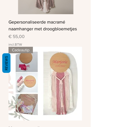
Gepersonaliseerde macramé
naamhanger met droogbloemetjes
Prijs
€ 55,00
incl.BTW
Cadeautip
REVIEWS