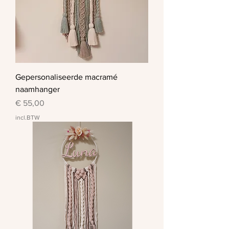
Gepersonaliseerde macramé
naamhanger
Prijs
€ 55,00
incl.BTW