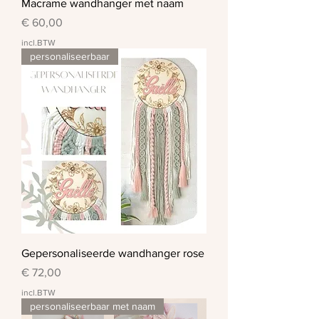
Macrame wandhanger met naam
Prijs
€ 60,00
incl.BTW
personaliseerbaar
Gepersonaliseerde wandhanger rose
Prijs
€ 72,00
incl.BTW
personaliseerbaar met naam