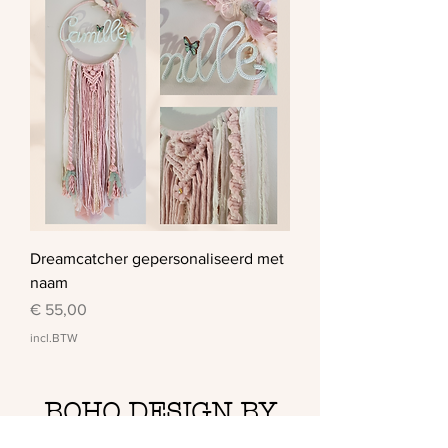
Dreamcatcher gepersonaliseerd met
naam
Prijs
€ 55,00
incl.BTW
BOHO DESIGN BY
ABE