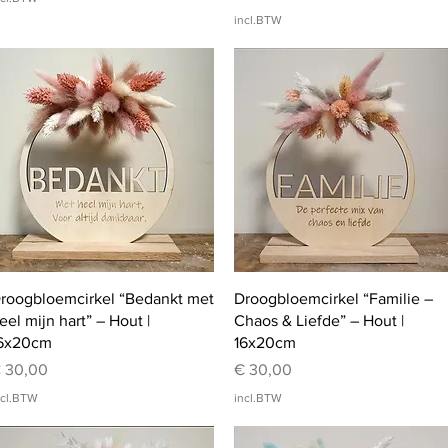
incl.BTW
Snel overzicht
Snel overzicht
roogbloemcirkel “Bedankt met
Droogbloemcirkel “Familie –
eel mijn hart” – Hout |
Chaos & Liefde” – Hout |
6x20cm
16x20cm
rijs
Prijs
 30,00
€ 30,00
ncl.BTW
incl.BTW