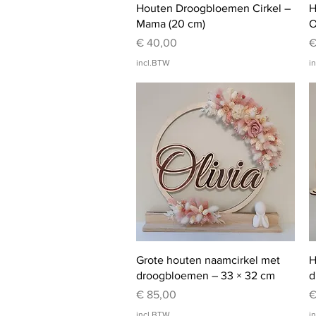
Snel overzicht
Houten Droogbloemen Cirkel –
H
Mama (20 cm)
O
Prijs
P
€ 40,00
€
incl.BTW
i
Snel overzicht
Grote houten naamcirkel met
H
droogbloemen – 33 × 32 cm
d
Prijs
P
€ 85,00
€
incl.BTW
i