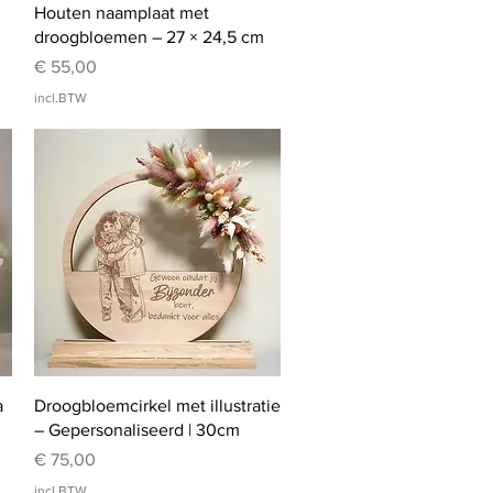
Snel overzicht
Houten naamplaat met
droogbloemen – 27 × 24,5 cm
Prijs
€ 55,00
incl.BTW
Snel overzicht
a
Droogbloemcirkel met illustratie
– Gepersonaliseerd | 30cm
Prijs
€ 75,00
incl.BTW