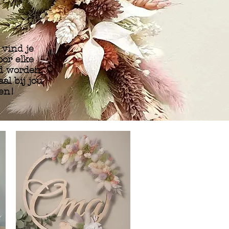
vind je
oor elke
d worden,
l bij jou
en!