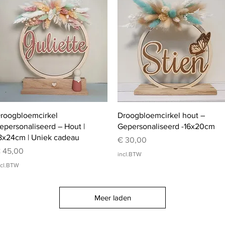
Snel overzicht
Snel overzicht
roogbloemcirkel
Droogbloemcirkel hout –
epersonaliseerd – Hout |
Gepersonaliseerd -16x20cm
8x24cm | Uniek cadeau
Prijs
€ 30,00
rijs
 45,00
incl.BTW
ncl.BTW
Meer laden