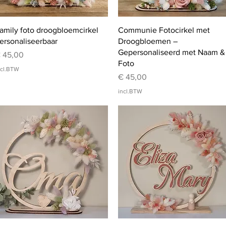
Snel overzicht
Snel overzicht
amily foto droogbloemcirkel
Communie Fotocirkel met
ersonaliseerbaar
Droogbloemen –
Gepersonaliseerd met Naam &
rijs
 45,00
Foto
ncl.BTW
Prijs
€ 45,00
incl.BTW