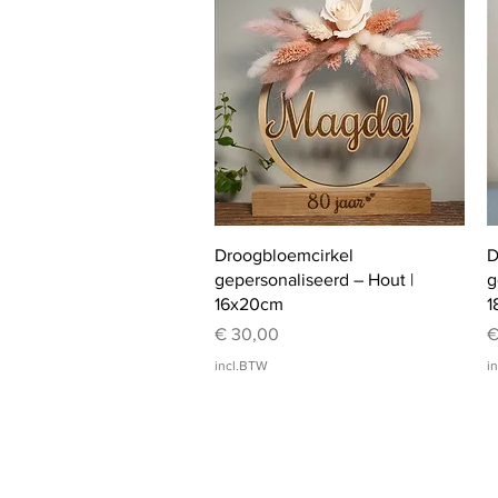
Snel overzicht
Droogbloemcirkel
D
gepersonaliseerd – Hout |
g
16x20cm
1
Prijs
P
€ 30,00
€
incl.BTW
i