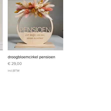
Snel overzicht
droogbloemcirkel pensioen
Prijs
€ 29,00
incl.BTW