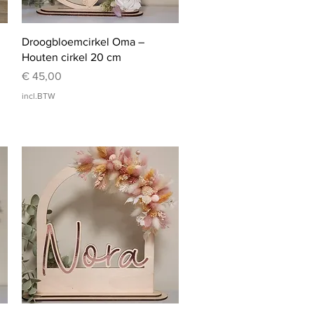
Snel overzicht
Droogbloemcirkel Oma –
Houten cirkel 20 cm
Prijs
€ 45,00
incl.BTW