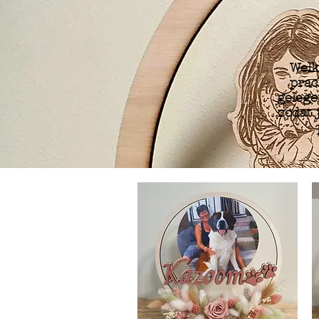
Welk
prac
gelege
zodat 