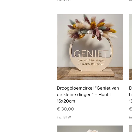
Snel overzicht
Droogbloemcirkel “Geniet van
D
de kleine dingen” – Hout |
h
16x20cm
1
Prijs
P
€ 30,00
€
incl.BTW
i