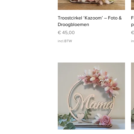
Snel overzicht
Troostcirkel ‘Kazoom’ – Foto &
F
Droogbloemen
p
Prijs
P
€ 45,00
€
incl.BTW
i