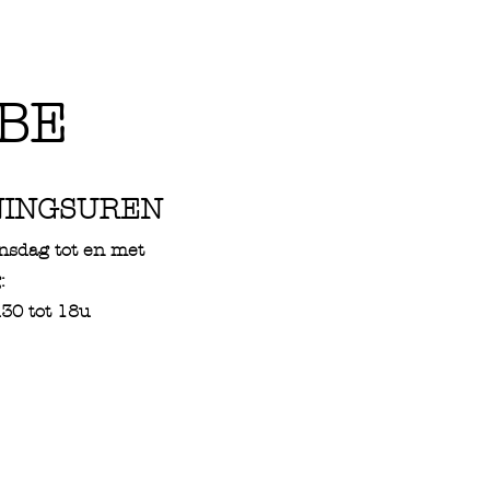
BE
NINGSUREN
nsdag tot en met
:
30 tot 18u