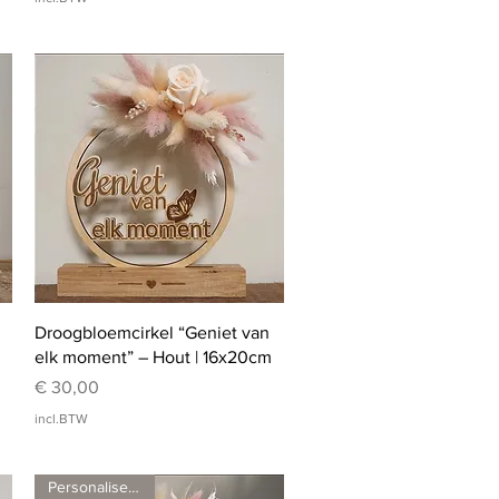
Snel overzicht
Droogbloemcirkel “Geniet van
elk moment” – Hout | 16x20cm
Prijs
€ 30,00
incl.BTW
Personaliseerbaar