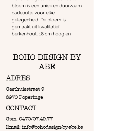
bloem is een uniek en duurzaam
cadeautje voor elke
gelegenheid. De bloem is
gemaakt uit kwalitatief
berkenhout, 18 cm hoog en
volledig met de hand afgewerkt
in zachte, tijdloze kleuren.
Dankzij het hartvormige
BOHO DESIGN BY
bovenstuk met gravure is het
ABE
een warm geschenk dat meteen
een glimlach oproept.
ADRES
Op de achterkant is ruimte
Gasthuisstraat 9
voorzien voor een persoonlijke
boodschap. Zo wordt jouw
8970 Poperinge
bloem niet alleen mooi om te
CONTACT
geven, maar ook extra
betekenisvol.
Gsm: 0470/07.49.77
Daarnaast kan de bloem
Email: info@bohodesign-by-abe.be