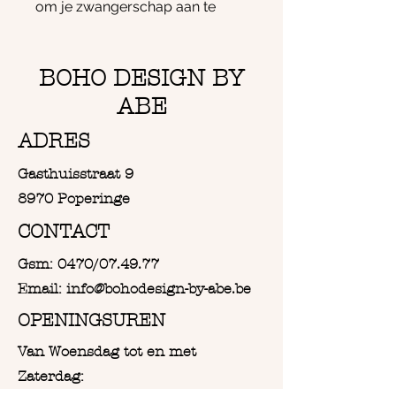
om je zwangerschap aan te
kondigen of iemand uit te
nodigen als peter.
Elk stuk wordt met de hand
BOHO DESIGN BY
gemaakt in hout, wat elk
ABE
exemplaar uniek maakt.
Waarom dit cadeau bijzonder is:
ADRES
-Origineel houten peter cadeau
Gasthuisstraat 9
met gravure
- Leuk idee voor een
8970 Poperinge
zwangerschapsaankondiging
CONTACT
met een knipoog
- Handgemaakt en duurzaam
Gsm: 0470/07.49.77
geproduceerd
Email: info@bohodesign-by-abe.be
-Compleet met houten popje en
OPENINGSUREN
optionele geschenkverpakking
Details:
Van Woensdag tot en met
Materiaal: hout, lasergegraveerd
Zaterdag:
Inclusief houten popje met