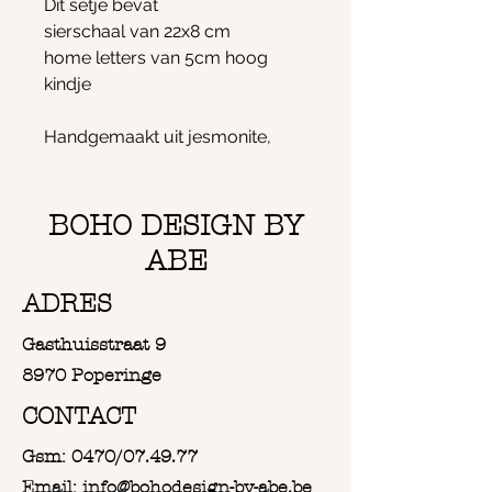
Dit setje bevat
sierschaal van 22x8 cm
home letters van 5cm hoog
kindje
Handgemaakt uit jesmonite,
Een ecologisch alternatief voor
beton
Slagvast en waterafstotend
BOHO DESIGN BY
Afgewerkt met een natuurlijke
ABE
waslaag
ADRES
Gasthuisstraat 9
8970 Poperinge
CONTACT
Gsm: 0470/07.49.77
Email: info@bohodesign-by-abe.be