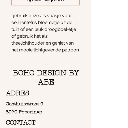
gebruik deze als vaasje voor
een lentefris bloemetje uit de
tuin of een leuk droogboeketje
of gebruik het als
theelichthouder en geniet van
het mooie lichtgevende patroon
op de muur
het macrame 'jurkje' kun je over
de hals trekken om het bokaaltje
BOHO DESIGN BY
te reinigen.
ABE
de afmeting is 12cm hoog en
11cm breed
ADRES
Gasthuisstraat 9
8970 Poperinge
CONTACT