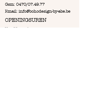
Gsm: 0470/07.49.77
Email: info@bohodesign-by-abe.be
OPENINGSUREN
Van Woensdag tot en met
Zaterdag:
Vanaf 9u30 tot 18u