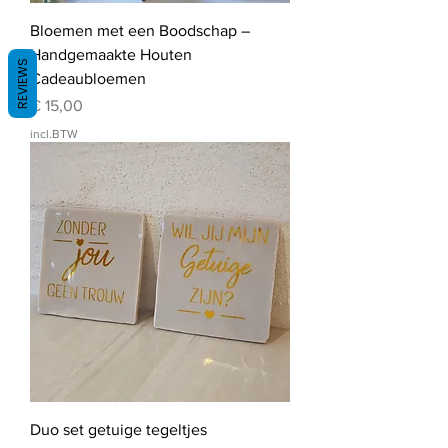
Bloemen met een Boodschap –
Handgemaakte Houten
REVIEWS
Cadeaubloemen
Prijs
€ 15,00
incl.BTW
Duo set getuige tegeltjes