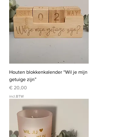
Houten blokkenkalender “Wil je mijn
getuige zijn”
Prijs
€ 20,00
incl.BTW