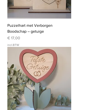
Puzzelhart met Verborgen
Boodschap – getuige
Prijs
€ 17,00
incl.BTW