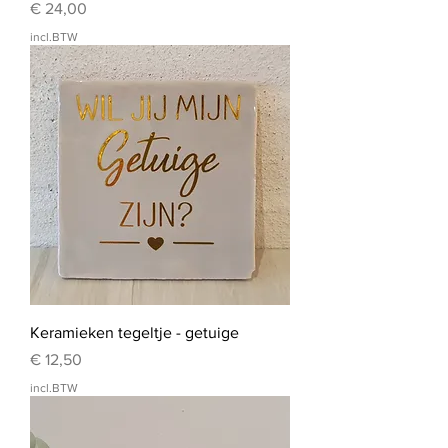
Prijs
€ 24,00
incl.BTW
Keramieken tegeltje - getuige
Prijs
€ 12,50
incl.BTW