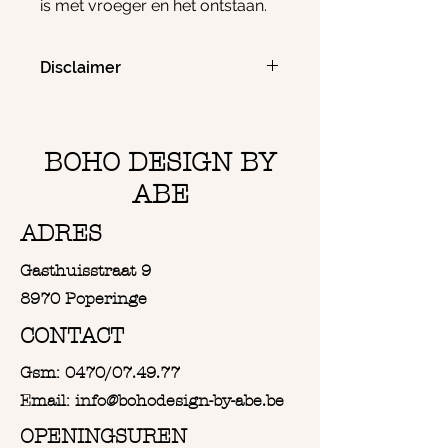
is met vroeger en het ontstaan.
Turitella Agaat kan blokkades en
trauma in het verleden helpen
Disclaimer
verwerken. Hierdoor kan Agaat
het je helpen je persoonlijkheid
Het is en blijft belangrijk altijd
te versterken en te groeien als
medische hulp te gebruiken waar
deze nodig is en hoewel we in deze
persoon.
BOHO DESIGN BY
site informatie proberen te delen die
Agaat Turitella werkt kalmerend,
een ieders gezondheid ten goede zou
ABE
stabiliserend en aardend.
kunnen komen, toch is zij niet bedoeld
Spiritueel gezien kan dit Kristal je
ADRES
om wie dan ook maar te stimuleren om
aura beschermen tegen
medische hulp buiten te sluiten. In
negatieve invloeden of een
Gasthuisstraat 9
tegendeel! Zoek bij klachten altijd
overvloed aan prikkels.
eerst hulp bij jouw arts!
8970 Poperinge
Agaat Turitella is een fijne steen
CONTACT
voor mensen met ADHD of ADD,
dit Kristal werkt ordenend. Ook
Gsm: 0470/07.49.77
gaat Agaat Turitella somberheid
Email: info@bohodesign-by-abe.be
tegen
OPENINGSUREN
Fysiek kan hij de vruchtbaarheid