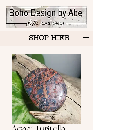
SHOP HIER
Agaat turitella