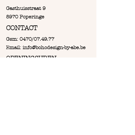
soort
Gasthuisstraat 9
8970 Poperinge
CONTACT
Gsm: 0470/07.49.77
Email: info@bohodesign-by-abe.be
OPENINGSUREN
Van Woensdag tot en met
Zaterdag:
Vanaf 9u30 tot 18u