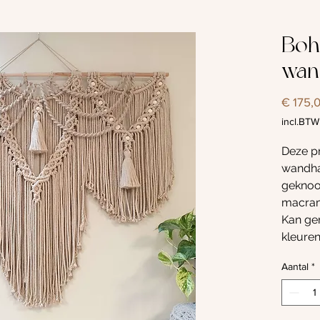
Boh
wan
€ 175,
incl.BTW
Deze p
wandha
geknoop
macram
Kan ge
kleuren
contac
Aantal
*