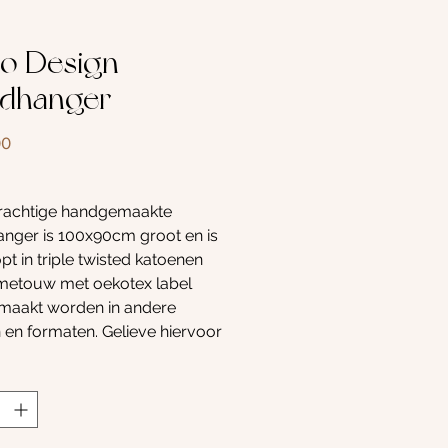
o Design
dhanger
Prijs
00
rachtige handgemaakte
nger is 100x90cm groot en is
t in triple twisted katoenen
etouw met oekotex label
maakt worden in andere
 en formaten. Gelieve hiervoor
t met mij op te nemen