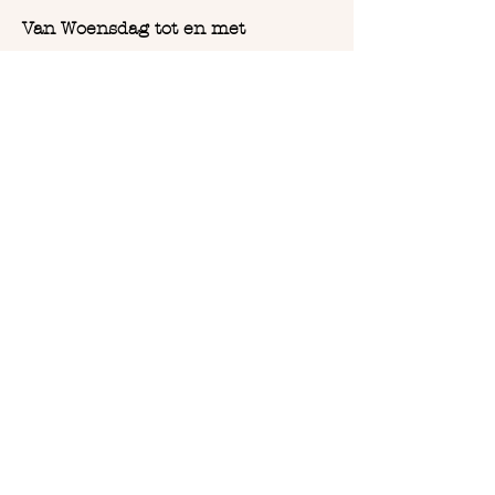
Van Woensdag tot en met
Zaterdag:
Vanaf 9u30 tot 18u
COPYRIGHT 2023
BOHO DESIGN BY ABE