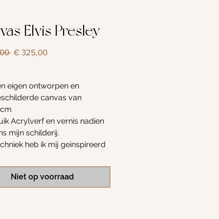
as Elvis Presley
Normale
Verkoopprijs
00 
€ 325,00
prijs
een eigen ontworpen en
schilderde canvas van
0cm
uik Acrylverf en vernis nadien
s mijn schilderij.
chniek heb ik mij geinspireerd
tencil art maar dan niet met
s gewerkt maar volledig met
Niet op voorraad
 geschilderd, de kleuren
 zelf tot ik de perfecte tint heb.
ilderij heeft me een uurtje of 25
ehouden