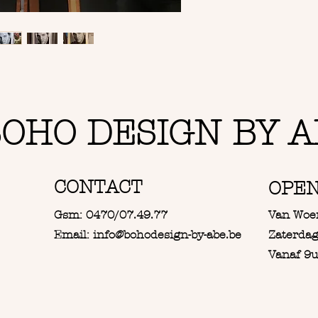
De quo
Elvis z
OHO DESIGN BY A
CONTACT
OPE
Gsm: 0470/07.49.77
Van Woe
Email: info@bohodesign-by-abe.be
Zaterdag
Vanaf 9u