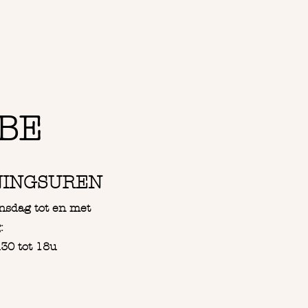
te is een bekende quote van
elf
BE
NINGSUREN
nsdag tot en met
:
30 tot 18u