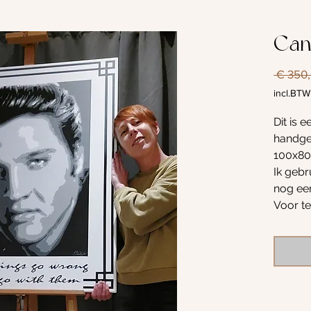
Canv
 € 350,
incl.BTW
Dit is 
handge
100x8
Ik gebr
nog een
Voor te
op de s
stencil
de hand
meng ik
Dit sch
zoet g