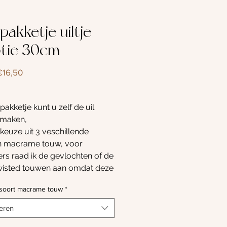
pakketje uiltje
tie 30cm
Verkoopprijs
€16,50
 pakketje kunt u zelf de uil
 maken,
 keuze uit 3 veschillende
n macrame touw, voor
rs raad ik de gevlochten of de
 twisted touwen aan omdat deze
s makkelijker knopen.
 soort macrame touw
*
akketje zit alles om de uil te
 een uitgebreide
eren
chrijving met tekst en heel