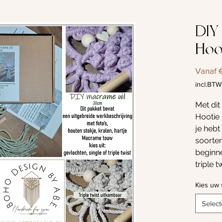
DIY 
Hoo
Vanaf
incl.BTW
Met dit
Hootie
je hebt
soorte
beginne
triple
net iet
Kies uw
in het p
maken:
Select
werkbes