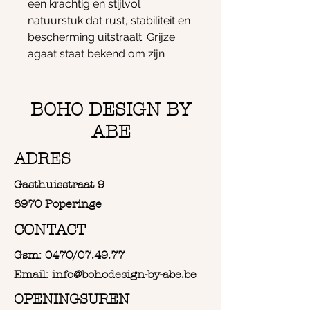
een krachtig en stijlvol
natuurstuk dat rust, stabiliteit en
bescherming uitstraalt. Grijze
agaat staat bekend om zijn
aardende en harmoniserende
energie. De steen helpt om
spanning los te laten, emoties te
BOHO DESIGN BY
verzachten en een gevoel van
ABE
veiligheid te creëren.
De prachtige druzy‑insluitingen
ADRES
— kleine, fonkelende kristalletjes
Gasthuisstraat 9
in de kern — versterken de
energie van de steen en
8970 Poperinge
brengen een sprankelende,
CONTACT
lichte vibratie die de sfeer in de
ruimte optilt.
Gsm: 0470/07.49.77
De vlamvorm symboliseert
Email: info@bohodesign-by-abe.be
kracht, transformatie en
OPENINGSUREN
levensenergie. Hierdoor wordt