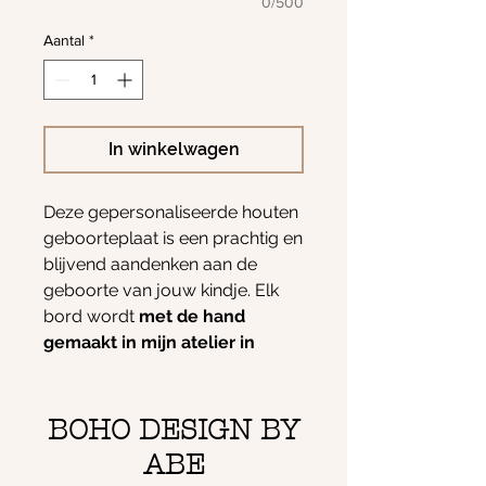
0/500
Aantal
*
In winkelwagen
Deze gepersonaliseerde houten
geboorteplaat is een prachtig en
blijvend aandenken aan de
geboorte van jouw kindje. Elk
bord wordt
met de hand
gemaakt in mijn atelier in
Poperinge
, met oog voor detail
en liefde voor ambacht.
De naam en geboortedatum
BOHO DESIGN BY
worden in reliëf aangebracht,
ABE
gecombineerd met een schattig