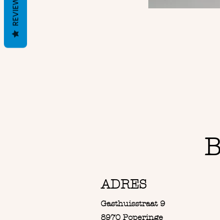
REVIEWS
B
ADRES
Gasthuisstraat 9
8970 Poperinge