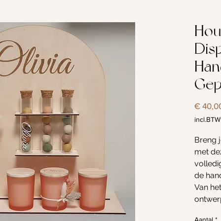
Hou
Disp
Han
Gep
€ 40,0
incl.BTW
Breng 
met dez
volled
de han
Van het 
ontwerp
stuk wo
Aantal
*