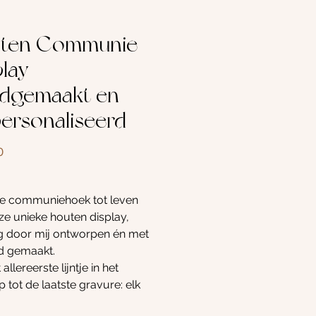
ten Communie
lay –
dgemaakt en
ersonaliseerd
Prijs
0
je communiehoek tot leven
e unieke houten display,
ig door mij ontworpen én met
d gemaakt.
allereerste lijntje in het
 tot de laatste gravure: elk
rdt met zorg, precisie en