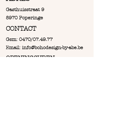
Zo is elk product echt uniek in zijn
soort
Gasthuisstraat 9
8970 Poperinge
CONTACT
Gsm: 0470/07.49.77
Email: info@bohodesign-by-abe.be
OPENINGSUREN
Van Woensdag tot en met
Zaterdag:
Vanaf 9u30 tot 18u