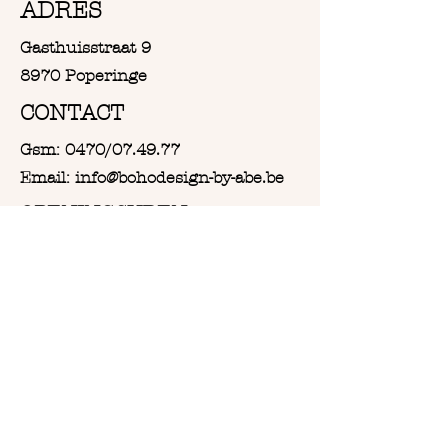
ADRES
Afmeting wandklok 25,5cm
Zo is elk product echt uniek in zijn
diameter
soort
Gasthuisstraat 9
8970 Poperinge
CONTACT
Gsm: 0470/07.49.77
Email: info@bohodesign-by-abe.be
OPENINGSUREN
Van Woensdag tot en met
Zaterdag:
Vanaf 9u30 tot 18u