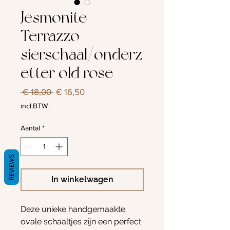
Jesmonite
Terrazzo
sierschaal/onderz
etter old rose
Normale
Verkoopprijs
 € 18,00 
€ 16,50
prijs
incl.BTW
Aantal
*
REVIEWS
In winkelwagen
Deze unieke handgemaakte
ovale schaaltjes zijn een perfect