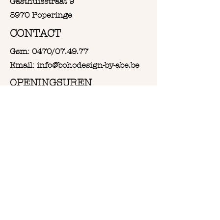
Gasthuisstraat 9
8970 Poperinge
CONTACT
Gsm: 0470/07.49.77
Email: info@bohodesign-by-abe.be
OPENINGSUREN
Van Woensdag tot en met
Zaterdag:
Vanaf 9u30 tot 18u