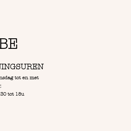
BE
NINGSUREN
nsdag tot en met
:
30 tot 18u