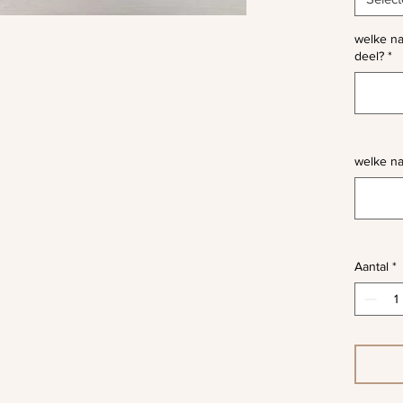
welke na
deel?
*
welke n
Aantal
*