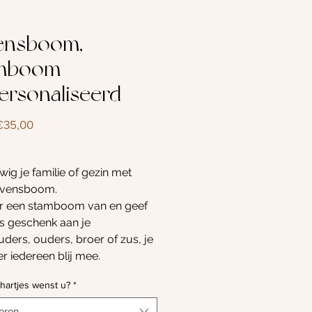
ensboom,
mboom
ersonaliseerd
Verkoopprijs
€35,00
ig je familie of gezin met
evensboom.
r een stamboom van en geef
s geschenk aan je
ders, ouders, broer of zus, je
r iedereen blij mee.
ft een diameter van 26cm en
hartjes wenst u?
*
standaard geleverd met een
 houder.
eren