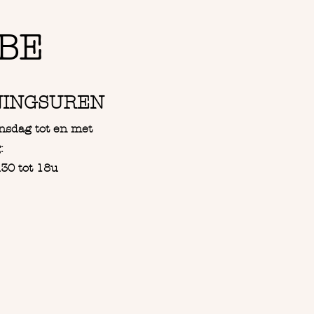
BE
NINGSUREN
nsdag tot en met
:
30 tot 18u