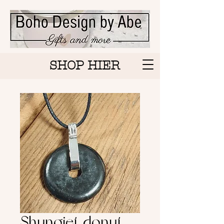
SHOP HIER
Shungiet donut