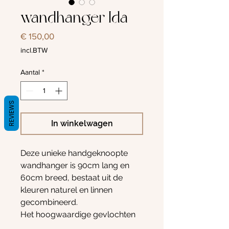
wandhanger Ida
Prijs
€ 150,00
incl.BTW
Aantal
*
REVIEWS
In winkelwagen
Deze unieke handgeknoopte
wandhanger is 90cm lang en
60cm breed, bestaat uit de
kleuren naturel en linnen
gecombineerd.
Het hoogwaardige gevlochten
macramekoord is 100%katoen,