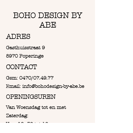
natuurlijk, gerecycleerd en
bevat een oekotex 100 label.
BOHO DESIGN BY
ABE
ADRES
Gasthuisstraat 9
8970 Poperinge
CONTACT
Gsm: 0470/07.49.77
Email: info@bohodesign-by-abe.be
OPENINGSUREN
Van Woensdag tot en met
Zaterdag:
Vanaf 9u30 tot 18u