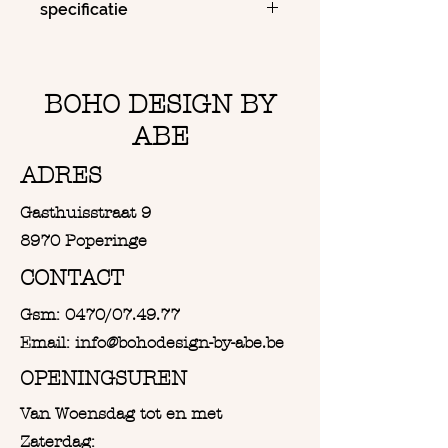
specificatie
Handgemaakt
Macrame touw :
100% natuurlijk katoen
BOHO DESIGN BY
gerecycleerd
oeko tex label
ABE
ADRES
Gasthuisstraat 9
8970 Poperinge
CONTACT
Gsm: 0470/07.49.77
Email: info@bohodesign-by-abe.be
OPENINGSUREN
Van Woensdag tot en met
Zaterdag: