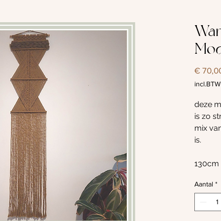
Wan
Mod
€ 70,0
incl.BTW
deze 
is zo s
mix va
is.
130cm 
Aantal
*