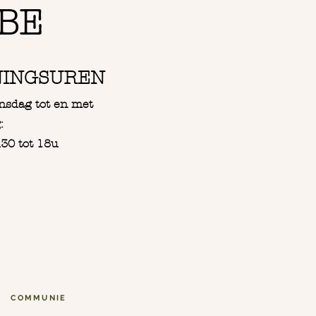
BE
NINGSUREN
nsdag tot en met
:
30 tot 18u
COMMUNIE