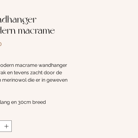
dhanger
ern macrame
Prijs
0
modern macrame wandhanger
trak en tevens zacht door de
n merinowol die er in geweven
lang en 30cm breed