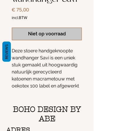
Prijs
€ 75,00
incl.BTW
Niet op voorraad
REVIEWS
Deze stoere handgeknoopte
wandhanger Savi is een uniek
stuk gemaakt uit hoogwaardig
natuurlijk gerecycleerd
katoenen macrametouw met
oekotex 100 label en afgewerkt
met natuurlijke lontwol. Het
handgemaakte houten frame
bestaat uit bamboehout.
BOHO DESIGN BY
De wandhanger is 95 cm hoog
ABE
en 50cm breed
De naam Savi betekent nieuw
ADRES