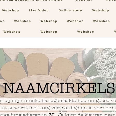
Webshop
Live Video
Online store
Webshop
op
Webshop
Webshop
Webshop
Webshop
Webshop
Webshop
Webshop
NAAMCIRKELS
 bij mijn unieke handgemaakte houten geboortec
k stuk wordt met zorg vervaardigd en is versierd
ttige jungledieren in 3D. Je kunt de kleuren naa