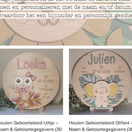
sen en personaliseren met de naam en/of datum
 waardoor het een bijzonder en persoonlijk gesch
Quick View
Quick View
outen Geboortebord Uiltje –
Houten Geboortebord Olifant 
aam & Geboortegegevens (30
Naam & Geboortegegevens (3