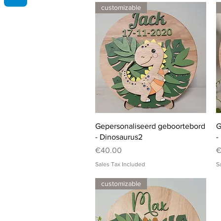
customizable
Quick View
Gepersonaliseerd geboortebord
G
- Dinosaurus2
-
Price
P
€40.00
€
Sales Tax Included
S
customizable