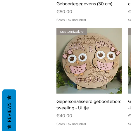
Geboortegegevens (30 cm)
c
Price
P
€50.00
€
Sales Tax Included
S
customizable
Quick View
Gepersonaliseerd geboortebord
G
REVIEWS
tweeling - Uiltje
-
Price
P
€40.00
€
Sales Tax Included
S