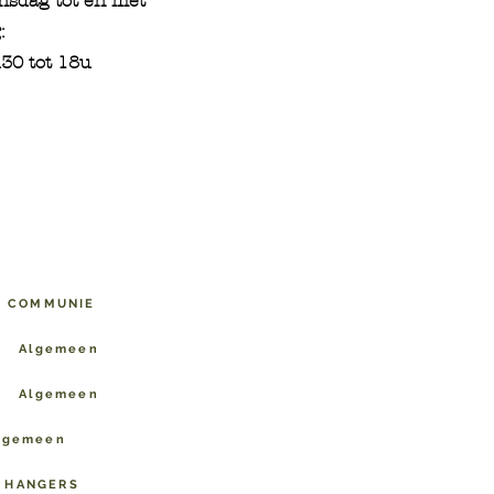
nsdag tot en met
:
30 tot 18u
N COMMUNIE
Algemeen
Algemeen
lgemeen
 HANGERS