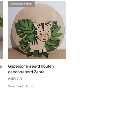
customizable
Quick View
rd
Gepersonaliseerd houten
geboortebord Zebra
Price
€40.00
Sales Tax Included