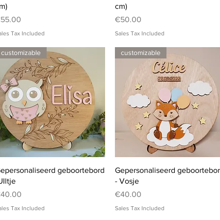
m)
cm)
rice
Price
55.00
€50.00
ales Tax Included
Sales Tax Included
customizable
customizable
Quick View
Quick View
epersonaliseerd geboortebord
Gepersonaliseerd geboortebo
UIltje
- Vosje
rice
Price
40.00
€40.00
ales Tax Included
Sales Tax Included