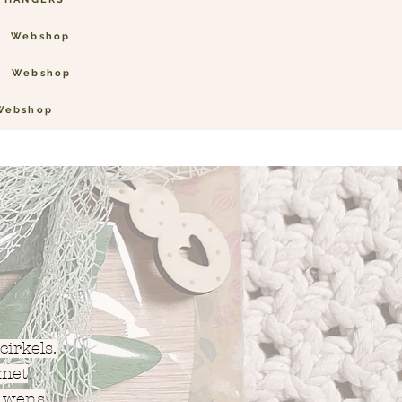
Webshop
Webshop
Webshop
irkels.
 met
r wens