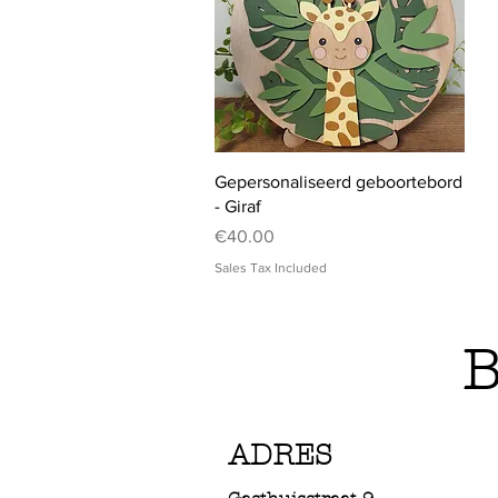
Quick View
Gepersonaliseerd geboortebord
- Giraf
Price
€40.00
Sales Tax Included
B
ADRES