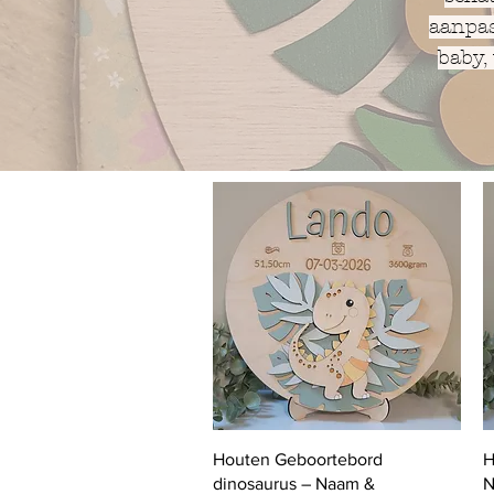
aanpas
baby,
Quick View
Houten Geboortebord
H
dinosaurus – Naam &
N