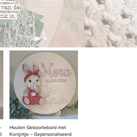
 van de
enk is.
Quick View
–
Houten Geboortebord met
0
Konijntje – Gepersonaliseerd