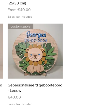
(25/30 cm)
Sale Price
From
€40.00
Sales Tax Included
customizable
Quick View
rd
Gepersonaliseerd geboortebord
- Leeuw
Price
€40.00
Sales Tax Included