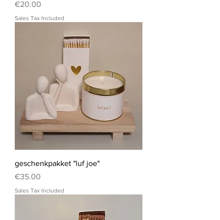
Price
€20.00
Sales Tax Included
geschenkpakket "luf joe"
Price
€35.00
Sales Tax Included