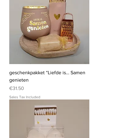
geschenkpakket “Liefde is… Samen
genieten
Price
€31.50
Sales Tax Included