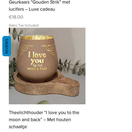
Geurkaars “Gouden Strik” met
lucifers – Luxe cadeau
Price
€18.00
Sales Tax Included
REVIEWS
Theelichthouder “I love you to the
moon and back” – Met houten
schaaltje