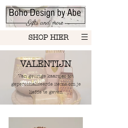
SHOP HIER
VALENTIJN
Van geurige kaarsjes tot
gepersonaliseerde items om je
liefde te geven