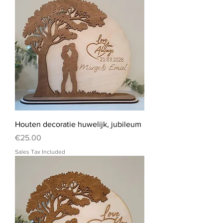
Houten decoratie huwelijk, jubileum
Price
€25.00
Sales Tax Included