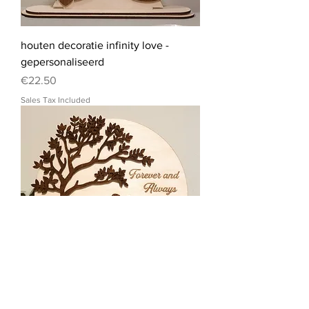
houten decoratie infinity love -
gepersonaliseerd
Price
€22.50
Sales Tax Included
houten decoratie "forever and