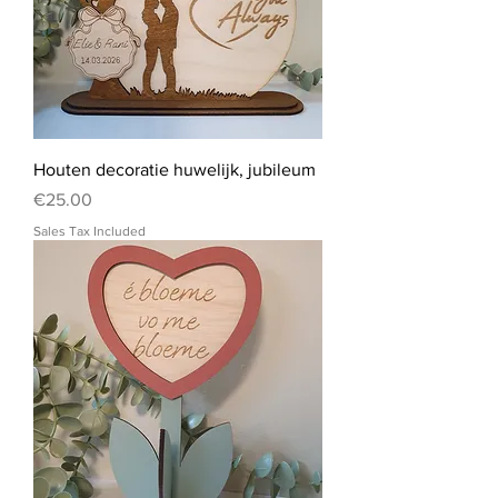
Houten decoratie huwelijk, jubileum
Price
€25.00
Sales Tax Included