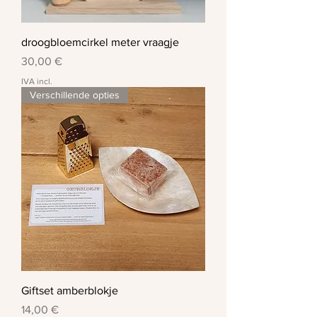
droogbloemcirkel meter vraagje
Preço
30,00 €
IVA incl.
Verschillende opties
Giftset amberblokje
Preço
14,00 €