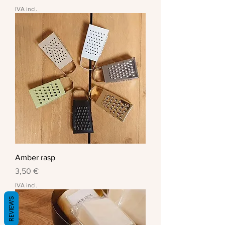
IVA incl.
Amber rasp
Preço
3,50 €
IVA incl.
REVIEWS