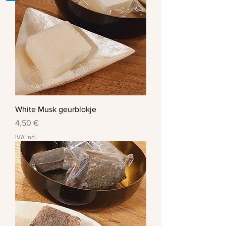
White Musk geurblokje
Preço
4,50 €
IVA incl.