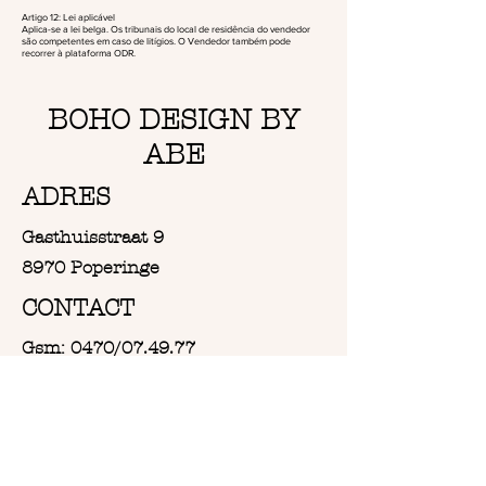
Artigo 12: Lei aplicável
Aplica-se a lei belga. Os tribunais do local de residência do vendedor
são competentes em caso de litígios. O Vendedor também pode
recorrer à plataforma ODR.
BOHO DESIGN BY
ABE
ADRES
Gasthuisstraat 9
8970 Poperinge
CONTACT
Gsm: 0470/07.49.77
Email: info@bohodesign-by-abe.be
OPENINGSUREN
Van Woensdag tot en met
Zaterdag: