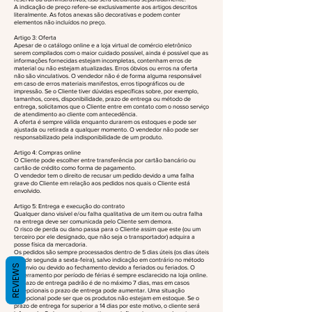
A indicação de preço refere-se exclusivamente aos artigos descritos
literalmente. As fotos anexas são decorativas e podem conter
elementos não incluídos no preço.
Artigo 3: Oferta
Apesar de o catálogo online e a loja virtual de comércio eletrônico
serem compilados com o maior cuidado possível, ainda é possível que as
informações fornecidas estejam incompletas, contenham erros de
material ou não estejam atualizadas. Erros óbvios ou erros na oferta
não são vinculativos. O vendedor não é de forma alguma responsável
em caso de erros materiais manifestos, erros tipográficos ou de
impressão. Se o Cliente tiver dúvidas específicas sobre, por exemplo,
tamanhos, cores, disponibilidade, prazo de entrega ou método de
entrega, solicitamos que o Cliente entre em contato com o nosso serviço
de atendimento ao cliente com antecedência.
A oferta é sempre válida enquanto durarem os estoques e pode ser
ajustada ou retirada a qualquer momento. O vendedor não pode ser
responsabilizado pela indisponibilidade de um produto.
Artigo 4: Compras online
O Cliente pode escolher entre transferência por cartão bancário ou
cartão de crédito como forma de pagamento.
O vendedor tem o direito de recusar um pedido devido a uma falha
grave do Cliente em relação aos pedidos nos quais o Cliente está
envolvido.
Artigo 5: Entrega e execução do contrato
Qualquer dano visível e/ou falha qualitativa de um item ou outra falha
na entrega deve ser comunicada pelo Cliente sem demora.
O risco de perda ou dano passa para o Cliente assim que este (ou um
terceiro por ele designado, que não seja o transportador) adquira a
posse física da mercadoria.
Os pedidos são sempre processados dentro de 5 dias úteis (os dias úteis
são de segunda a sexta-feira), salvo indicação em contrário no método
REVIEWS
de envio ou devido ao fechamento devido a feriados ou feriados. O
encerramento por período de férias é sempre esclarecido na loja online.
O prazo de entrega padrão é de no máximo 7 dias, mas em casos
excepcionais o prazo de entrega pode aumentar. Uma situação
excepcional pode ser que os produtos não estejam em estoque. Se o
prazo de entrega for superior a 14 dias por este motivo, o cliente será