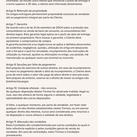
informado. Se houver outro motivo que influencie o prazo de entrega e
o torne superior a 30 dias, o cliente será informado diretamente.
Artigo 6: Retenção de propriedade
Os artigos entregues permanecem propriedade exclusiva do vendedor
até ao pagamento integral por parte do Cliente.
Artigo 7: Garantia
De acordo com a lei de 21 de setembro de 2004 sobre a proteção dos
consumidores na venda de bens de consumo, os consumidores têm
direitos legais. Esta garantia legal aplica-se a partir da data de entrega
ao primeiro proprietário. Para invocar a garantia, o Cliente deve
apresentar o comprovativo de compra.
A garantia (comercial e/ou legal) nunca se aplica a defeitos decorrentes
de acidentes, negligência, quedas, utilização do artigo em desacordo
com o fim para o qual foi concebido, incumprimento das instruções de
utilização ou manual, ajustes ou alterações no artigo, uso pesado, má
manutenção ou qualquer outro uso anormal ou incorreto.
Artigo 9: Sanções por falta de pagamento
Sem prejuízo do exercício de outros direitos, em caso de incumprimento
ou mora no pagamento desde a data do incumprimento, o Cliente deve
juros de mora sobre o valor não pago de pleno direito e sem pré-aviso.
Sem prejuízo do anterior, reserva-se o direito de reaver os artigos não
(totalmente) pagos.
Artigo 10: Validade afetada - não renúncia
Se qualquer disposição destes Termos for declarada inválida, ilegal ou
nula, isso não afetará de forma alguma a validade, legalidade e
aplicabilidade das outras disposições.
A falha, a qualquer momento, por parte do vendedor, em fazer valer
qualquer um dos direitos estabelecidos nestes Termos, ou em exercer
qualquer direito dos mesmos, nunca será considerada uma renúncia a
tal disposição e nunca afetará a validade de tais direitos.
Artigo 11: Alteração das condições
Estas Condições são complementadas por outras condições às quais é
feita referência explícita e pelas condições gerais de venda do
vendedor. Em caso de contradição, estes Termos e Condições
prevalecerão.