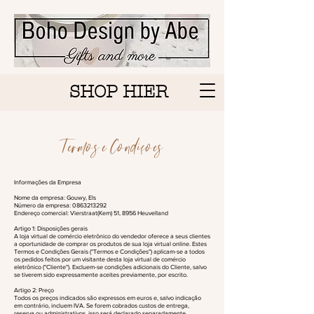
SHOP HIER
Termos e Condições
Informações da Empresa
Nome da empresa: Gouwy, Els
Número da empresa:
0863213292
Endereço comercial: Vierstraat(Kem) 51, 8956 Heuvelland
Artigo 1: Disposições gerais
A loja virtual de comércio eletrônico do vendedor oferece a seus clientes
a oportunidade de comprar os produtos de sua loja virtual online. Estes
Termos e Condições Gerais ("Termos e Condições") aplicam-se a todos
os pedidos feitos por um visitante desta loja virtual de comércio
eletrônico ("Cliente"). Excluem-se condições adicionais do Cliente, salvo
se tiverem sido expressamente aceites previamente, por escrito.
Artigo 2: Preço
Todos os preços indicados são expressos em euros e, salvo indicação
em contrário, incluem IVA. Se forem cobrados custos de entrega,
reserva ou administrativos, isso será declarado separadamente.