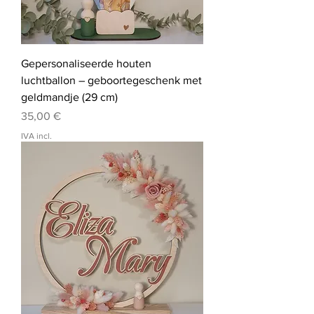
Gepersonaliseerde houten
luchtballon – geboortegeschenk met
geldmandje (29 cm)
Preço
35,00 €
IVA incl.