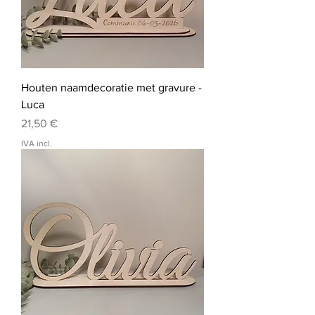
Houten naamdecoratie met gravure -
Luca
Preço
21,50 €
IVA incl.