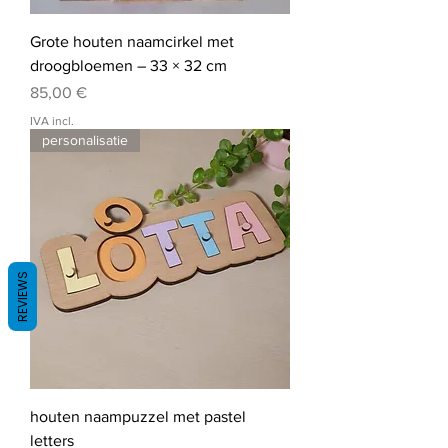
Grote houten naamcirkel met
droogbloemen – 33 × 32 cm
Preço
85,00 €
IVA incl.
personalisatie
REVIEWS
houten naampuzzel met pastel
letters