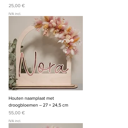
Preço
25,00 €
IVA incl.
Houten naamplaat met
droogbloemen – 27 × 24,5 cm
Preço
55,00 €
IVA incl.