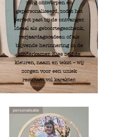
zorg ontworpen en
gepersonaliseerd, zodat het
perfect past bij de ontvanger.
Ideaal als geboortegeschenk,
verjaardagscadeau of als
blijvende herinnering in de
kinderkamer. Kies zelf de
kleuren, naam en tekst – wij
zorgen voor een uniek
resultaat vol karakter.
personalisatie