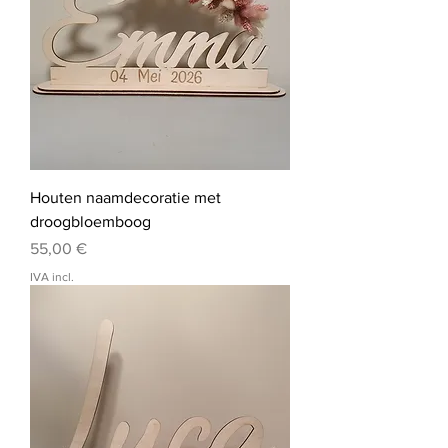
Houten naamdecoratie met
droogbloemboog
Preço
55,00 €
IVA incl.