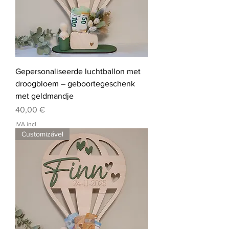
Gepersonaliseerde luchtballon met
droogbloem – geboortegeschenk
met geldmandje
Preço
40,00 €
IVA incl.
Customizável