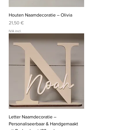
Houten Naamdecoratie – Olivia
Preço
21,50 €
IVA incl.
Letter Naamdecoratie –
Personaliseerbaar & Handgemaakt