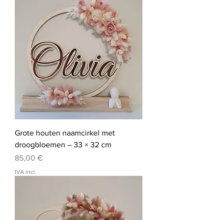
Grote houten naamcirkel met
droogbloemen – 33 × 32 cm
Preço
85,00 €
IVA incl.