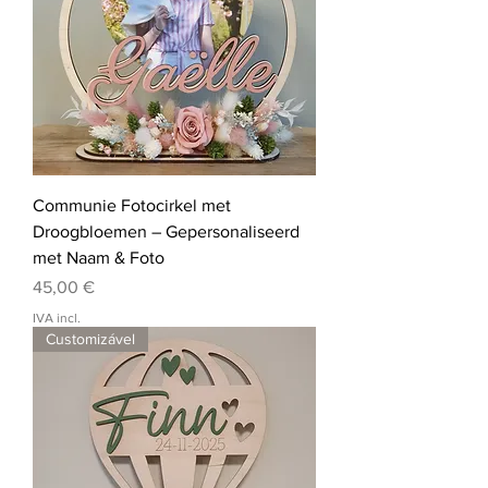
Communie Fotocirkel met
Droogbloemen – Gepersonaliseerd
met Naam & Foto
Preço
45,00 €
IVA incl.
Customizável