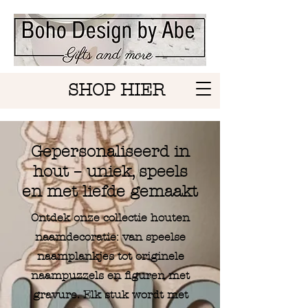
SHOP HIER
Gepersonaliseerd in
hout – uniek, speels
en met liefde gemaakt
Ontdek onze collectie houten
naamdecoratie: van speelse
naamplankjes tot originele
naampuzzels en figuren met
gravure. Elk stuk wordt met