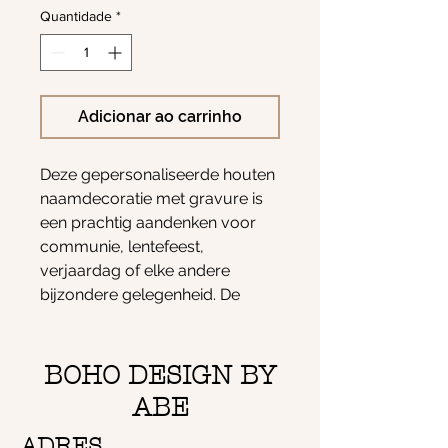
Quantidade
*
Adicionar ao carrinho
Deze gepersonaliseerde houten
naamdecoratie met gravure is
een prachtig aandenken voor
communie, lentefeest,
verjaardag of elke andere
bijzondere gelegenheid. De
naam wordt elegant
uitgesneden uit hoogwaardig
berkenhout en staat stevig op
BOHO DESIGN BY
een houten basis. Met een
ABE
breedte van 30 cm is dit stuk
een stijlvolle blikvanger op elke
ADRES