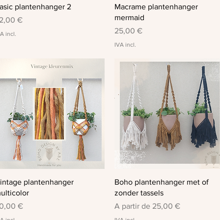
Visualização rápida
Visualização rápida
asic plantenhanger 2
Macrame plantenhanger
mermaid
reço
2,00 €
Preço
25,00 €
A incl.
IVA incl.
Visualização rápida
Visualização rápida
intage plantenhanger
Boho plantenhanger met of
ulticolor
zonder tassels
reço
Preço promocional
0,00 €
A partir de
25,00 €
A incl.
IVA incl.