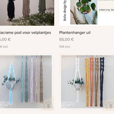
Visualização rápida
Visualização rápida
acrame pod voor vetplantjes
Plantenhanger uil
reço
Preço
5,00 €
65,00 €
A incl.
IVA incl.