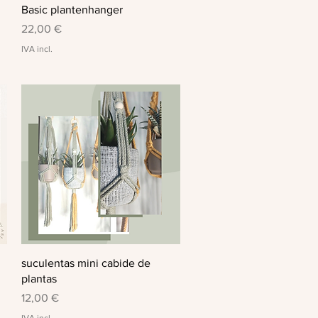
Visualização rápida
Basic plantenhanger
Preço
22,00 €
IVA incl.
Visualização rápida
suculentas mini cabide de
plantas
Preço
12,00 €
IVA incl.