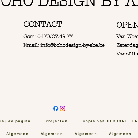
OHO DESIGN BY A
CONTACT
OPE
Gsm: 0470/07.49.77
Van Woe
Email: info@bohodesign-by-abe.be
Zaterdag
Vanaf 9u
ieuwe pagina
Projecten
Kopie van GEBOORTE E
Algemeen
Algemeen
Algemeen
Algemeen