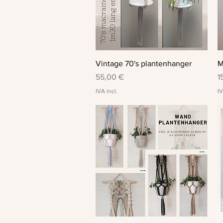
Visualização rápida
Vintage 70's plantenhanger
M
Preço
P
55,00 €
1
IVA incl.
IV