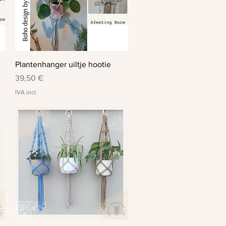
Visualização rápida
Plantenhanger uiltje hootie
Preço
39,50 €
IVA incl.