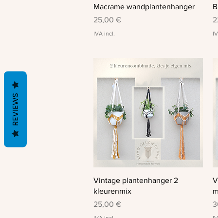
Visualização rápida
Macrame wandplantenhanger
B
Preço
P
25,00 €
2
IVA incl.
IV
REVIEWS
Visualização rápida
Vintage plantenhanger 2
V
kleurenmix
m
Preço
P
25,00 €
3
IVA incl.
IV