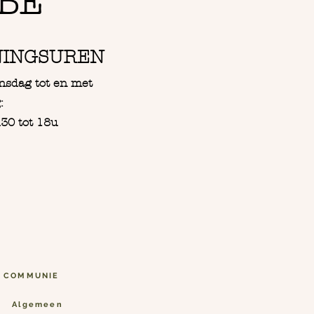
BE
NINGSUREN
nsdag tot en met
:
30 tot 18u
N COMMUNIE
Algemeen