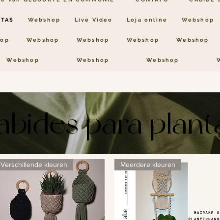
NTAS
Webshop
Live Video
Loja online
Webshop
op
Webshop
Webshop
Webshop
Webshop
Webshop
Webshop
Webshop
abides para plant
Verschillende kleuren
Meerdere kleuren