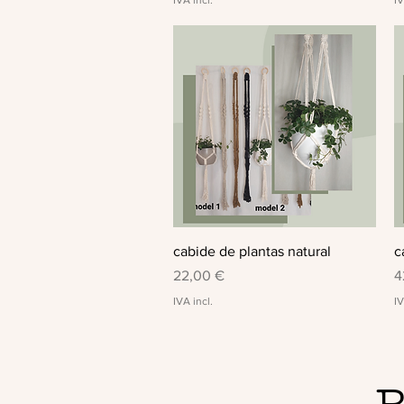
Visualização rápida
cabide de plantas natural
c
Preço
P
22,00 €
4
IVA incl.
IV