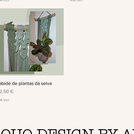
Visualização rápida
abide de plantas da selva
reço
2,50 €
A incl.