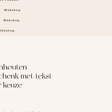
Webshop
Webshop
Webshop
enhouten
chenk met tekst
r keuze
Preço
€