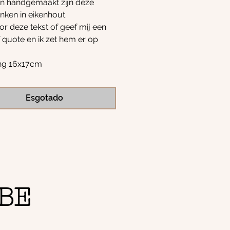
en handgemaakt zijn deze
ken in eikenhout.
or deze tekst of geef mij een
f quote en ik zet hem er op
ng 16x17cm
Esgotado
BE