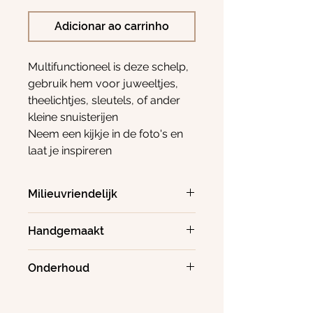
Adicionar ao carrinho
Multifunctioneel is deze schelp,
gebruik hem voor juweeltjes,
theelichtjes, sleutels, of ander
kleine snuisterijen
Neem een kijkje in de foto's en
laat je inspireren
Milieuvriendelijk
Afmeting vaas 10,5cm diameter
Jesmonite Is een milieuvriendelijk
Handgemaakt
product die geen giftige stoffen bevat
Hou er rekening mee dat elk item
Onderhoud
uniek en handgemaakt is, dat geen 2
items ooit precies hetzelfde zullen zijn
De jesmonite is vernist en dus
en daarom kan het wat verschillen van
waterafstotend maar niet