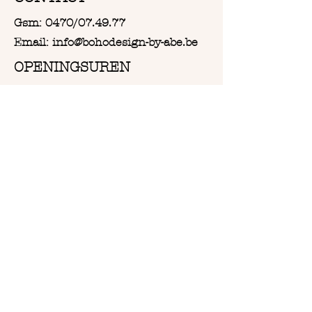
Gsm: 0470/07.49.77
Email: info@bohodesign-by-abe.be
OPENINGSUREN
Van Woensdag tot en met
Zaterdag:
Vanaf 9u30 tot 18u