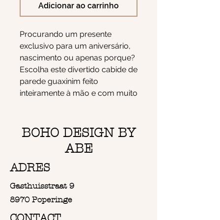
Adicionar ao carrinho
Procurando um presente
exclusivo para um aniversário,
nascimento ou apenas porque?
Escolha este divertido cabide de
parede guaxinim feito
inteiramente à mão e com muito
amor. O guaxinim mede
20x24cm e é feito de fio 100%
algodão natural.
BOHO DESIGN BY
Pode ser personalizado com
ABE
Nome gravado a laser na
madeira
ADRES
para mais informações
Gasthuisstraat 9
contacte-me
8970 Poperinge
CONTACT